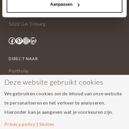
Aanpassen
info@tida.nl
Ringbaan-Zuid 376
5022 GA Tilburg
Facebook
Pinterest
Instagram
LinkedIn
DIRECT NAAR
Portfolio
Assortiment
Deze website gebruikt cookies
Onderhoud geoliede vloer
We gebruiken cookies om de inhoud van onze website
Houtsoorten
te personaliseren en het verkeer te analyseren.
Populairste project 2023
Hieronder kan je aangeven wat je voorkeuren zijn.
Privacy policy
|
Sluiten