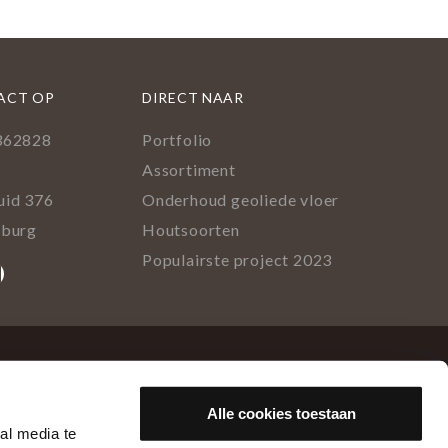
ACT OP
DIRECT NAAR
362828
Portfolio
l
Assortiment
uid 376
Onderhoud geoliede vloer
lburg
Houtsoorten
Populairste project 2023
ok
rest
tagram
inkedIn
Alle cookies toestaan
al media te