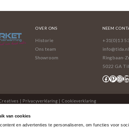
OVER ONS
NEEM CONT
Historie
+31(0)13 5
Ons team
info@tida.n
Showroom
Ringbaan-Z
5022 GA Ti
Facebo
Pinte
Ins
L
Creatives
|
Privacyverklaring
|
Cookieverklaring
ik van cookies
cookies
ontent en advertenties te personaliseren, om functies voor soci