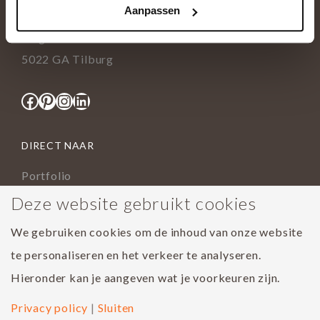
Aanpassen
info@tida.nl
Ringbaan-Zuid 376
5022 GA Tilburg
Facebook
Pinterest
Instagram
LinkedIn
DIRECT NAAR
Portfolio
Assortiment
Deze website gebruikt cookies
Onderhoud geoliede vloer
We gebruiken cookies om de inhoud van onze website
Houtsoorten
te personaliseren en het verkeer te analyseren.
Populairste project 2023
Hieronder kan je aangeven wat je voorkeuren zijn.
Privacy policy
|
Sluiten