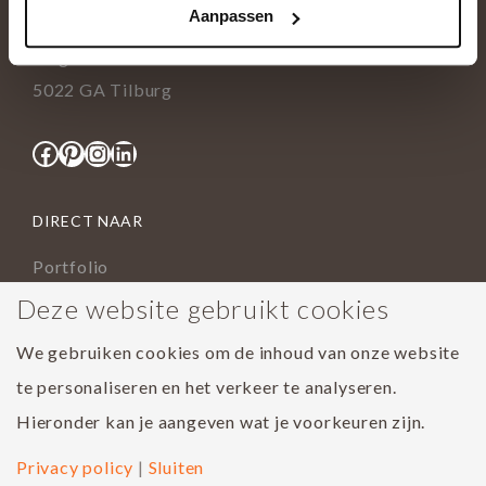
Aanpassen
info@tida.nl
Ringbaan-Zuid 376
5022 GA Tilburg
Facebook
Pinterest
Instagram
LinkedIn
DIRECT NAAR
Portfolio
Assortiment
Deze website gebruikt cookies
Onderhoud geoliede vloer
We gebruiken cookies om de inhoud van onze website
Houtsoorten
te personaliseren en het verkeer te analyseren.
Populairste project 2023
Hieronder kan je aangeven wat je voorkeuren zijn.
Privacy policy
|
Sluiten