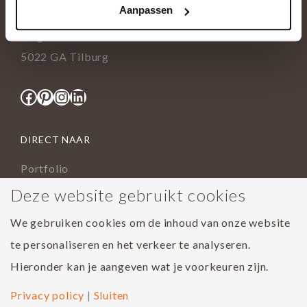
Aanpassen
info@tida.nl
Ringbaan-Zuid 376
5022 GA Tilburg
Facebook
Pinterest
Instagram
LinkedIn
DIRECT NAAR
Portfolio
Assortiment
Deze website gebruikt cookies
Onderhoud geoliede vloer
We gebruiken cookies om de inhoud van onze website
Houtsoorten
te personaliseren en het verkeer te analyseren.
Populairste project 2023
Hieronder kan je aangeven wat je voorkeuren zijn.
Privacy policy
|
Sluiten