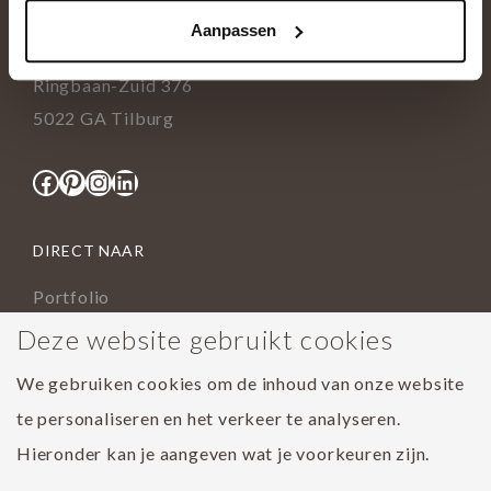
+31(0)13 5362828
Aanpassen
info@tida.nl
Ringbaan-Zuid 376
5022 GA Tilburg
Facebook
Pinterest
Instagram
LinkedIn
DIRECT NAAR
Portfolio
Assortiment
Deze website gebruikt cookies
Onderhoud geoliede vloer
We gebruiken cookies om de inhoud van onze website
Houtsoorten
te personaliseren en het verkeer te analyseren.
Populairste project 2023
Hieronder kan je aangeven wat je voorkeuren zijn.