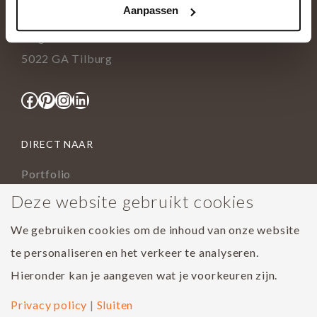
Aanpassen
info@tida.nl
Ringbaan-Zuid 376
5022 GA Tilburg
Facebook
Pinterest
Instagram
LinkedIn
DIRECT NAAR
Portfolio
Assortiment
Deze website gebruikt cookies
Onderhoud geoliede vloer
We gebruiken cookies om de inhoud van onze website
Houtsoorten
te personaliseren en het verkeer te analyseren.
Populairste project 2023
Hieronder kan je aangeven wat je voorkeuren zijn.
Privacy policy
|
Sluiten