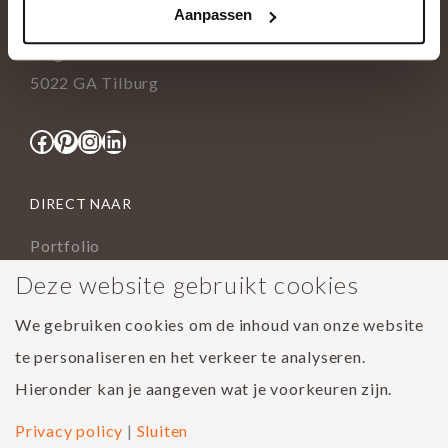
Aanpassen
info@tida.nl
Ringbaan-Zuid 376
5022 GA Tilburg
Facebook
Pinterest
Instagram
LinkedIn
DIRECT NAAR
Portfolio
Assortiment
Deze website gebruikt cookies
Onderhoud geoliede vloer
We gebruiken cookies om de inhoud van onze website
Houtsoorten
te personaliseren en het verkeer te analyseren.
Populairste project 2023
Hieronder kan je aangeven wat je voorkeuren zijn.
Privacy policy
|
Sluiten