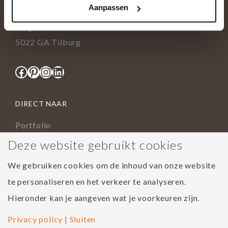
Aanpassen
info@tida.nl
Ringbaan-Zuid 376
5022 GA Tilburg
Facebook
Pinterest
Instagram
LinkedIn
DIRECT NAAR
Portfolio
Assortiment
Deze website gebruikt cookies
Onderhoud geoliede vloer
We gebruiken cookies om de inhoud van onze website
Houtsoorten
te personaliseren en het verkeer te analyseren.
Populairste project 2023
Hieronder kan je aangeven wat je voorkeuren zijn.
Privacy policy
|
Sluiten