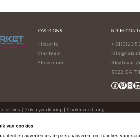
OVER ONS
NEEM CONT
Historie
+31(0)13 5
Ons team
info@tida.n
Showroom
Ringbaan-Z
5022 GA Ti
Facebo
Pinte
Ins
L
Creatives
|
Privacyverklaring
|
Cookieverklaring
ik van cookies
cookies
ontent en advertenties te personaliseren, om functies voor soci