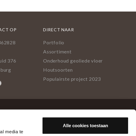
ACT OP
DIRECT NAAR
362828
Portfolio
l
Assortiment
uid 376
Onderhoud geoliede vloer
lburg
Houtsoorten
Populairste project 2023
ok
rest
tagram
inkedIn
Alle cookies toestaan
al media te