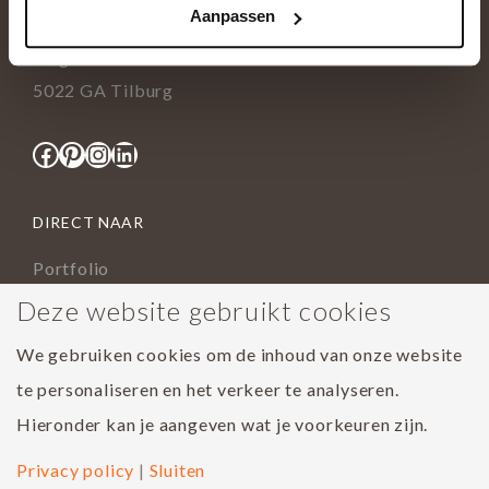
Aanpassen
info@tida.nl
Ringbaan-Zuid 376
5022 GA Tilburg
Facebook
Pinterest
Instagram
LinkedIn
DIRECT NAAR
Portfolio
Assortiment
Deze website gebruikt cookies
Onderhoud geoliede vloer
We gebruiken cookies om de inhoud van onze website
Houtsoorten
te personaliseren en het verkeer te analyseren.
Populairste project 2023
Hieronder kan je aangeven wat je voorkeuren zijn.
Privacy policy
|
Sluiten