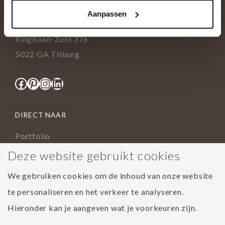
+31(0)13 5362828
Aanpassen
info@tida.nl
Ringbaan-Zuid 376
5022 GA Tilburg
Facebook
Pinterest
Instagram
LinkedIn
DIRECT NAAR
Portfolio
Assortiment
Deze website gebruikt cookies
Onderhoud geoliede vloer
We gebruiken cookies om de inhoud van onze website
Houtsoorten
te personaliseren en het verkeer te analyseren.
Populairste project 2023
Hieronder kan je aangeven wat je voorkeuren zijn.