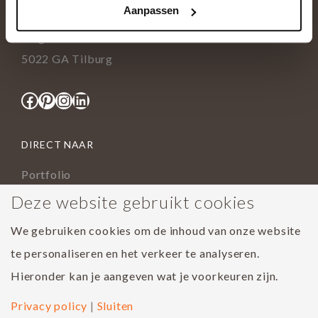
Aanpassen
info@tida.nl
Ringbaan-Zuid 376
5022 GA Tilburg
Facebook
Pinterest
Instagram
LinkedIn
DIRECT NAAR
Portfolio
Assortiment
Deze website gebruikt cookies
Onderhoud geoliede vloer
We gebruiken cookies om de inhoud van onze website
Houtsoorten
te personaliseren en het verkeer te analyseren.
Populairste project 2023
Hieronder kan je aangeven wat je voorkeuren zijn.
Privacy policy
|
Sluiten