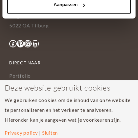
Aanpassen
info@tida.nl
Ringbaan-Zuid 376
5022 GA Tilburg
Facebook
Pinterest
Instagram
LinkedIn
DIRECT NAAR
Portfolio
Assortiment
Deze website gebruikt cookies
Onderhoud geoliede vloer
We gebruiken cookies om de inhoud van onze website
Houtsoorten
te personaliseren en het verkeer te analyseren.
Populairste project 2023
Hieronder kan je aangeven wat je voorkeuren zijn.
Privacy policy
|
Sluiten