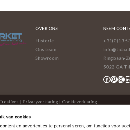
OVER ONS
NEEM CONT
Historie
+31(0)13 5
Ons team
info@tida.n
Showroom
Ringbaan-Z
5022 GA Ti
Facebo
Pinte
Ins
L
Creatives
|
Privacyverklaring
|
Cookieverklaring
ik van cookies
cookies
ontent en advertenties te personaliseren, om functies voor soci