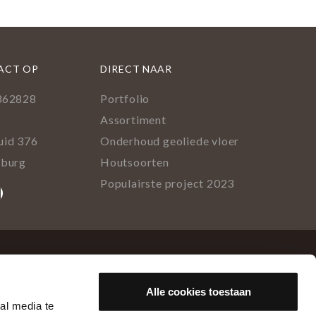
ACT OP
DIRECT NAAR
362828
Portfolio
l
Assortiment
uid 376
Onderhoud geoliede vloer
lburg
Houtsoorten
Populairste project 2023
ok
rest
tagram
inkedIn
Alle cookies toestaan
al media te