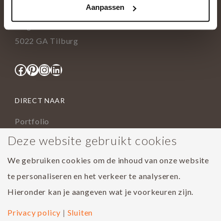
Aanpassen
info@tida.nl
Ringbaan-Zuid 376
5022 GA Tilburg
Facebook
Pinterest
Instagram
LinkedIn
DIRECT NAAR
Portfolio
Assortiment
Deze website gebruikt cookies
Onderhoud geoliede vloer
We gebruiken cookies om de inhoud van onze website
Houtsoorten
te personaliseren en het verkeer te analyseren.
Populairste project 2023
Hieronder kan je aangeven wat je voorkeuren zijn.
Privacy policy
|
Sluiten