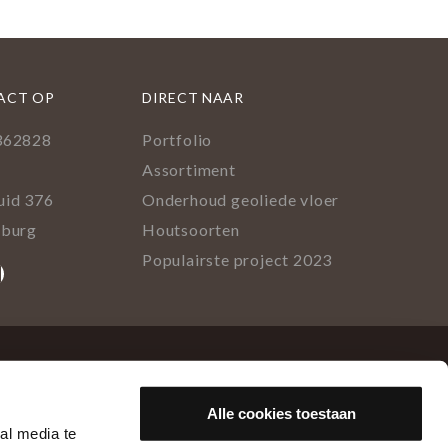
ACT OP
DIRECT NAAR
362828
Portfolio
l
Assortiment
uid 376
Onderhoud geoliede vloer
lburg
Houtsoorten
Populairste project 2023
ok
rest
tagram
inkedIn
Alle cookies toestaan
al media te