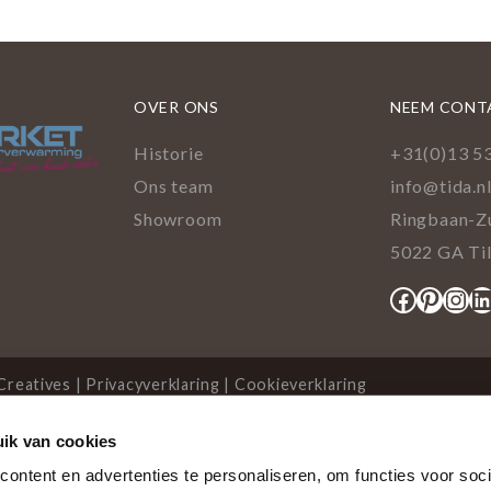
OVER ONS
NEEM CONT
Historie
+31(0)13 5
Ons team
info@tida.n
Showroom
Ringbaan-Z
5022 GA Ti
Facebo
Pinte
Ins
L
Creatives
|
Privacyverklaring
|
Cookieverklaring
ik van cookies
cookies
ontent en advertenties te personaliseren, om functies voor soci