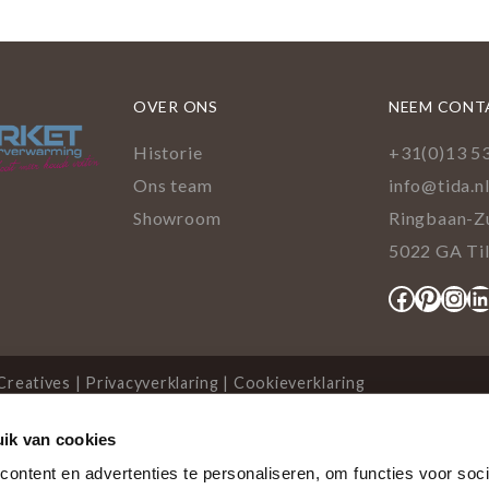
OVER ONS
NEEM CONT
Historie
+31(0)13 5
Ons team
info@tida.n
Showroom
Ringbaan-Z
5022 GA Ti
Facebo
Pinte
Ins
L
Creatives
|
Privacyverklaring
|
Cookieverklaring
ik van cookies
cookies
ontent en advertenties te personaliseren, om functies voor soci