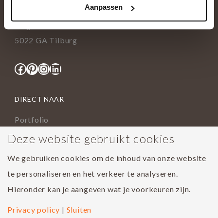
Aanpassen
info@tida.nl
Ringbaan-Zuid 376
5022 GA Tilburg
Facebook
Pinterest
Instagram
LinkedIn
DIRECT NAAR
Portfolio
Assortiment
Deze website gebruikt cookies
Onderhoud geoliede vloer
We gebruiken cookies om de inhoud van onze website
Houtsoorten
te personaliseren en het verkeer te analyseren.
Populairste project 2023
Hieronder kan je aangeven wat je voorkeuren zijn.
Privacy policy
|
Sluiten