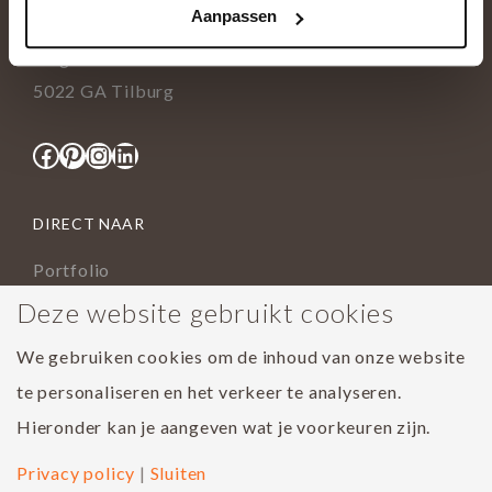
Aanpassen
info@tida.nl
Ringbaan-Zuid 376
5022 GA Tilburg
Facebook
Pinterest
Instagram
LinkedIn
DIRECT NAAR
Portfolio
Assortiment
Deze website gebruikt cookies
Onderhoud geoliede vloer
We gebruiken cookies om de inhoud van onze website
Houtsoorten
te personaliseren en het verkeer te analyseren.
Populairste project 2023
Hieronder kan je aangeven wat je voorkeuren zijn.
Privacy policy
|
Sluiten