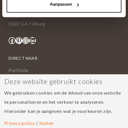
Aanpassen
info@tida.nl
Ringbaan-Zuid 376
5022 GA Tilburg
Facebook
Pinterest
Instagram
LinkedIn
DIRECT NAAR
Portfolio
Assortiment
Deze website gebruikt cookies
Onderhoud geoliede vloer
We gebruiken cookies om de inhoud van onze website
Houtsoorten
te personaliseren en het verkeer te analyseren.
Populairste project 2023
Hieronder kan je aangeven wat je voorkeuren zijn.
Privacy policy
|
Sluiten