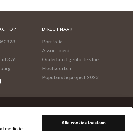
ACT OP
DIRECT NAAR
362828
Portfolio
l
Assortiment
uid 376
Onderhoud geoliede vloer
lburg
Houtsoorten
Populairste project 2023
ok
rest
tagram
inkedIn
Alle cookies toestaan
al media te