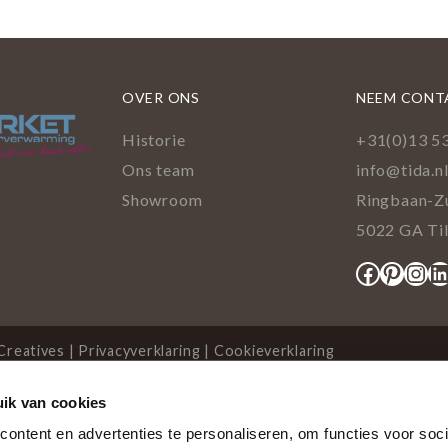
OVER ONS
NEEM CONT
Historie
+31(0)13 5
Ons team
info@tida.n
Showroom
Ringbaan-Z
5022 GA Ti
Facebo
Pinte
Ins
L
Creatives
|
Privacyverklaring
|
Cookieverklaring
ik van cookies
cookies
ontent en advertenties te personaliseren, om functies voor soci