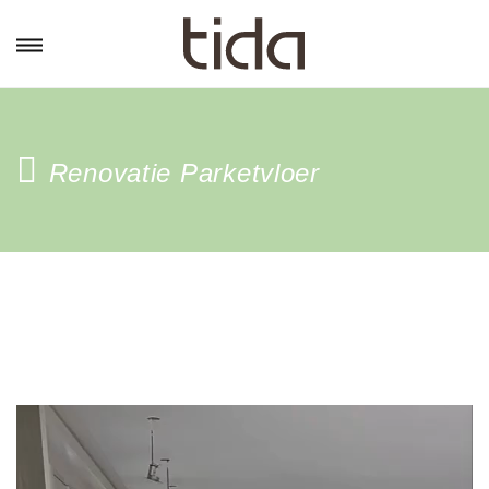
Renovatie Parketvloer
Videospeler