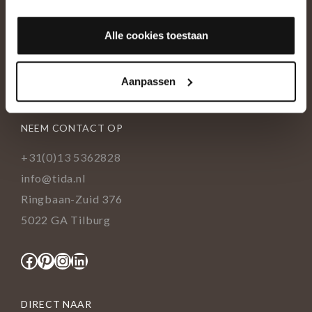
OVER ONS
Alle cookies toestaan
Historie
Ons team
Aanpassen
Showroom
NEEM CONTACT OP
+31(0)13 5362828
info@tida.nl
Ringbaan-Zuid 376
5022 GA Tilburg
Facebook
Pinterest
Instagram
LinkedIn
DIRECT NAAR