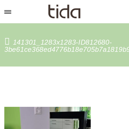
141301_1283x1283-ID812680-
3be61ce368ed4776b18e705b7a1819b