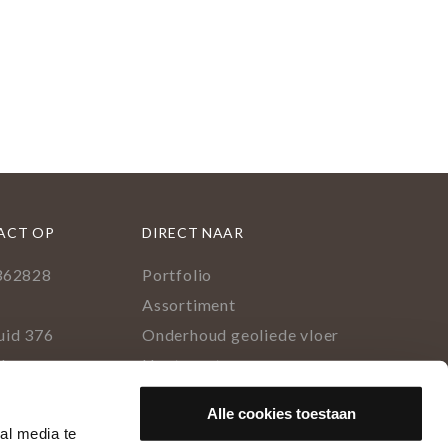
ACT OP
DIRECT NAAR
362828
Portfolio
l
Assortiment
uid 376
Onderhoud geoliede vloer
lburg
Houtsoorten
Populairste project 2023
ok
rest
tagram
inkedIn
Alle cookies toestaan
al media te