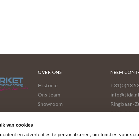
OVER ONS
NEEM CONT
Historie
+31(0)13 5
Ons team
info@tida.n
Showroom
Ringbaan-Z
5022 GA Ti
Facebo
Pinte
Ins
L
ik van cookies
cookies
ontent en advertenties te personaliseren, om functies voor soci