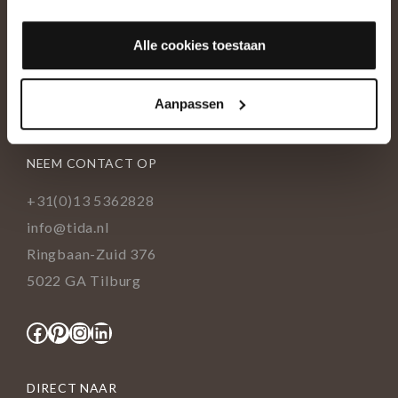
OVER ONS
Alle cookies toestaan
Historie
Ons team
Aanpassen
Showroom
NEEM CONTACT OP
+31(0)13 5362828
info@tida.nl
Ringbaan-Zuid 376
5022 GA Tilburg
Facebook
Pinterest
Instagram
LinkedIn
DIRECT NAAR