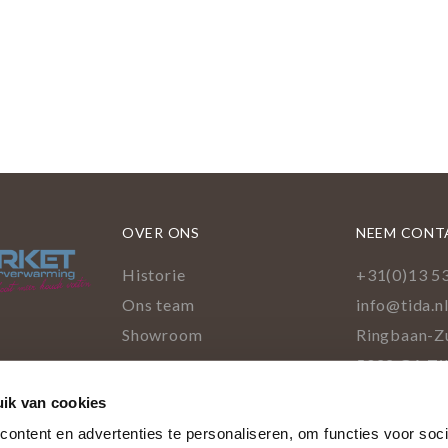
OVER ONS
NEEM CONT
Historie
+31(0)13 5
Ons team
info@tida.n
Showroom
Ringbaan-Z
5022 GA Ti
Facebo
Pinte
Ins
L
ik van cookies
cookies
ontent en advertenties te personaliseren, om functies voor soci