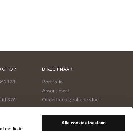
ACT OP
DIRECT NAAR
362828
Portfolio
l
Assortiment
uid 376
Onderhoud geoliede vloer
lburg
Houtsoorten
Populairste project 2023
ok
rest
tagram
inkedIn
Alle cookies toestaan
al media te