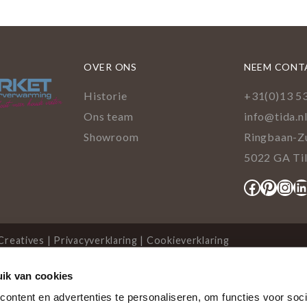
OVER ONS
NEEM CONT
Historie
+31(0)13 5
Ons team
info@tida.n
Showroom
Ringbaan-Z
5022 GA Ti
Facebo
Pinte
Ins
L
Creatives
|
Privacyverklaring
|
Cookieverklaring
ik van cookies
cookies
ontent en advertenties te personaliseren, om functies voor soci