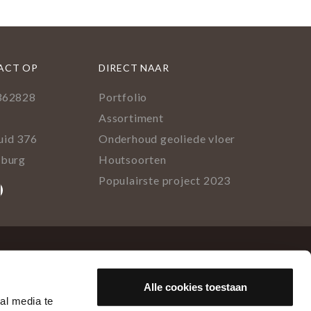
ACT OP
DIRECT NAAR
362828
Portfolio
l
Assortiment
uid 376
Onderhoud geoliede vloer
lburg
Houtsoorten
Populairste project 2023
ok
rest
tagram
inkedIn
Alle cookies toestaan
al media te