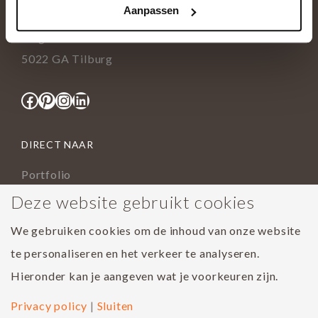
Aanpassen
info@tida.nl
Ringbaan-Zuid 376
5022 GA Tilburg
Facebook
Pinterest
Instagram
LinkedIn
DIRECT NAAR
Portfolio
Assortiment
Deze website gebruikt cookies
Onderhoud geoliede vloer
We gebruiken cookies om de inhoud van onze website
Houtsoorten
te personaliseren en het verkeer te analyseren.
Populairste project 2023
Hieronder kan je aangeven wat je voorkeuren zijn.
Privacy policy
|
Sluiten