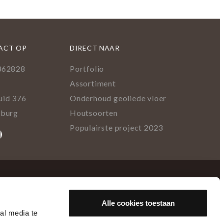
ACT OP
DIRECT NAAR
362828
Portfolio
l
Assortiment
uid 376
Onderhoud geoliede vloer
lburg
Houtsoorten
Populairste project 2023
ok
rest
tagram
inkedIn
Alle cookies toestaan
al media te