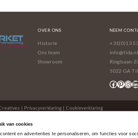
OVER ONS
NEEM CONT
Historie
+31(0)13 5
Ons team
info@tida.n
Showroom
Ringbaan-Z
5022 GA Ti
Facebo
Pinte
Ins
L
Creatives
|
Privacyverklaring
|
Cookieverklaring
ik van cookies
cookies
ontent en advertenties te personaliseren, om functies voor soci