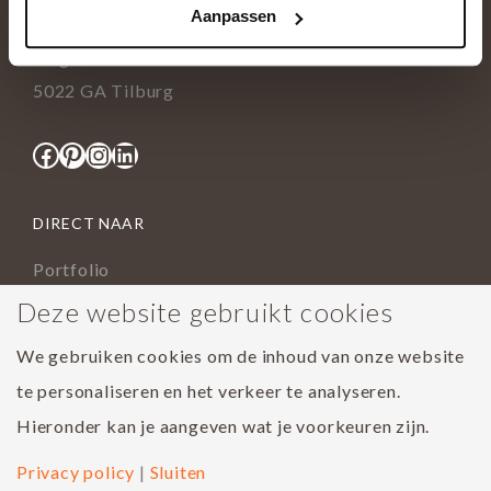
Aanpassen
info@tida.nl
Ringbaan-Zuid 376
5022 GA Tilburg
Facebook
Pinterest
Instagram
LinkedIn
DIRECT NAAR
Portfolio
Assortiment
Deze website gebruikt cookies
Onderhoud geoliede vloer
We gebruiken cookies om de inhoud van onze website
Houtsoorten
te personaliseren en het verkeer te analyseren.
Populairste project 2023
Hieronder kan je aangeven wat je voorkeuren zijn.
Privacy policy
|
Sluiten